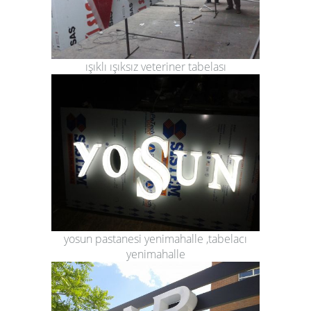
ışıklı ışıksız veteriner tabelası
yosun pastanesi yenimahalle ,tabelacı
yenimahalle