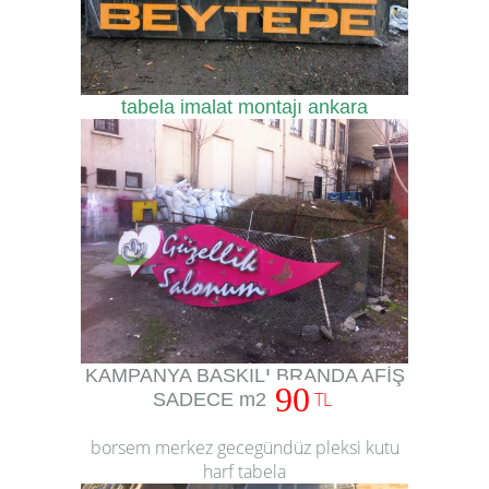
tabela imalat montajı ankara
KAMPANYA BASKILI BRANDA AFİŞ
90
TL
SADECE m2
borsem merkez gecegündüz pleksi kutu
harf tabela