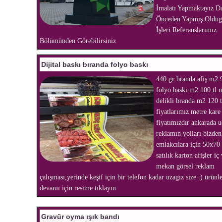
İmalatı Yapmaktayız D
Önceden Yapmış Oldu
İşleri Referanslarımız
Bölümünden Görebilirsiniz
Dijital baskı bıranda folyo baskı
440 gr branda afiş m2 9
folyo baskı m2 100 tl 
delikli branda m2 120 t
fiyatlarımız metre kare
fiyatımızdır ankarada 
reklamın yolları bizden
emlakcılara için 50x70 
satılık karton afişler iç
mekan görsel reklam
çalışması,yerinde keşif için bir telefon kadar uzagız size :) ürünl
devamı için resime tıklayın
Gravür oyma ışık bandı