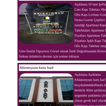
Açıklama 10 mm Şeffaf
Cam Kapı Tabelacı #Şe
Ofis Kapı Levhası Gra
Oyma Gravür Çeşitleri
isimliği Apartman Kapı
Tabelalaları Apartman 
Fiyatları Apartman Tab
Fiyatları Işıklı Kapı Ta
Ofis Kapı Tabelası iste
Göre İmalat Yapıyoruz Görsel olarak İstek Doğrultusunda Kesim
İmkanı ürünlerin devamı için resime tıklayın
Alüminyum kutu harf
Açıklama Açıklama
#Alüminyum kutu harf 
birçokalandakullanıla bi
hertürlü iklim şartların
uygundur paslanma çü
olmaz gerek harf olara
belirlenen yere uygulan