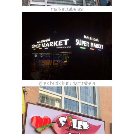
market tabelası
çilek butik kutu harf tabela