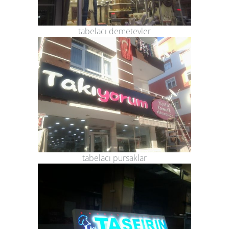
tabelacı demetevler
tabelacı pursaklar