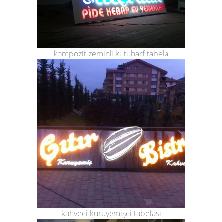
kompozit zeminli kutuharf tabela
kahveci kuruyemişci tabelası