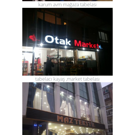
karum avm mağaza tabelası
tabelacı kayaş ,market tabelası