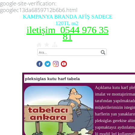
google-site-verification:
googlec13da6859712b6b6.html
KAMPANYA BRANDA AFİŞ SADECE
120TL m2
iletişim 0544 976 35
81
pleksiglas kutu harf tabela
Açıklama kutu karf ple
imalat ve montajırirma
tarafından yapılmaktad
müşlerilerimizin istegi
harflerin yan yanakları
pleksiglas gerekise al
yapmaktayız aydınlatm
lü modül led kullanmak