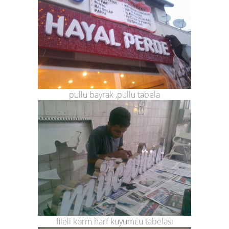
pullu bayrak ,pullu tabela
fileli korm harf kuyumcu tabelası