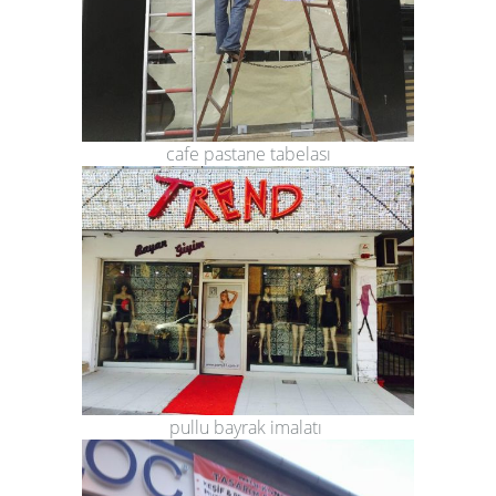
cafe pastane tabelası
pullu bayrak imalatı