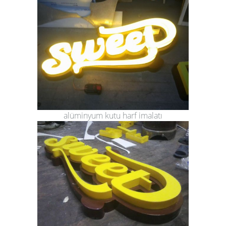
alüminyum kutu harf imalatı