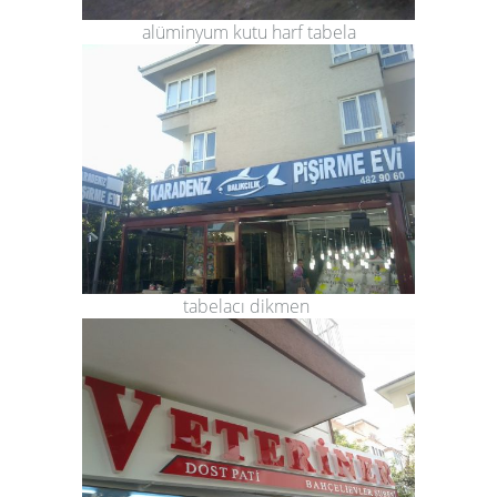
alüminyum kutu harf tabela
tabelacı dikmen