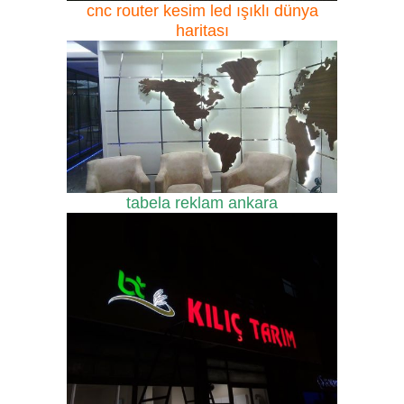
cnc router kesim led ışıklı dünya
haritası
tabela reklam ankara